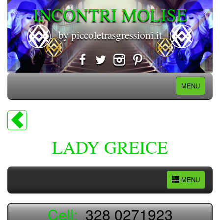
INCONTRI MOLISE
by piccoletrasgressioni.it
MENU
LADY GREICE
MENU
Cell:
328 0271923