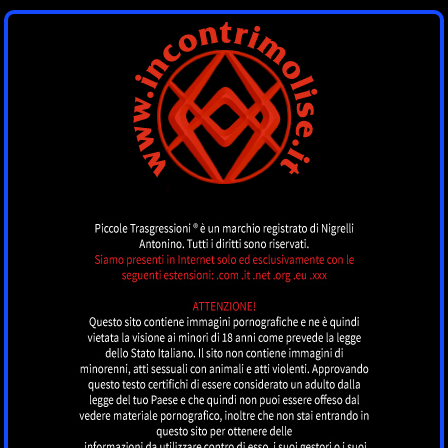
INCONTRI MOLISE
by piccoletrasgressioni.it
MENU
Nessun annuncio