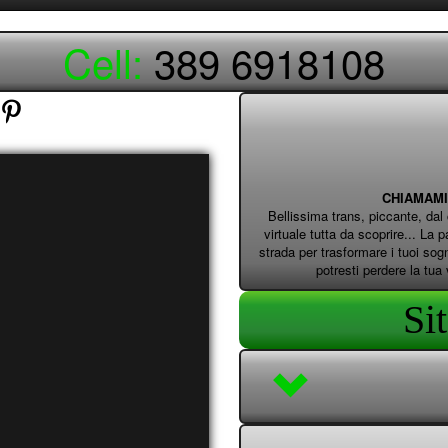
Cell:
389 6918108
CHIAMAMI 
Bellissima trans, piccante, da
virtuale tutta da scoprire... La 
strada per trasformare i tuoi sog
potresti perdere la 
Si