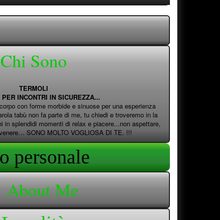
Chi Sono
TERMOLI
PER INCONTRI IN SICUREZZA...
l corpo con forme morbide e sinuose per una esperienza
parola tabù non fa parte di me, tu chiedi e troveremo in la
ni in splendidi momenti di relax e piacere...non aspettare,
tua venere… SONO MOLTO VOGLIOSA DI TE. !!!
to personale
About Me