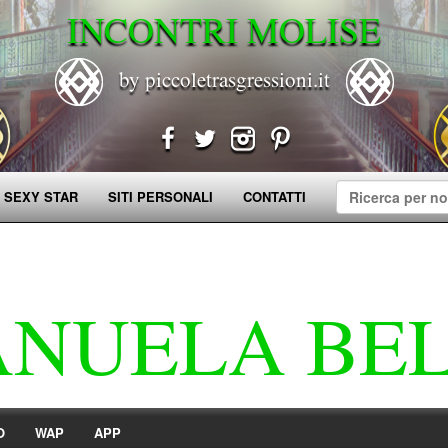
INCONTRI MOLISE
by piccoletrasgressioni.it
 SEXY STAR
SITI PERSONALI
CONTATTI
NUELA BE
O
WAP
APP