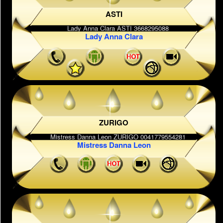
ASTI
Lady Anna Clara
ZURIGO
Mistress Danna Leon