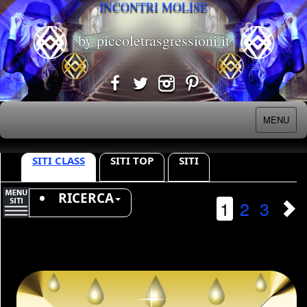
INCONTRI MOLISE
by piccoletrasgressioni.it
MENU
SITI CLASS
SITI TOP
SITI
RICERCA
1
2
3