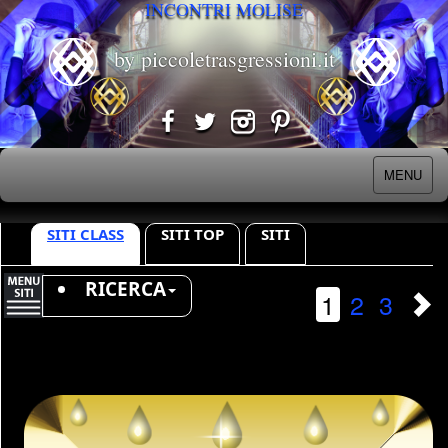
INCONTRI MOLISE
by piccoletrasgressioni.it
MENU
SITI CLASS
SITI TOP
SITI
RICERCA
1
2
3